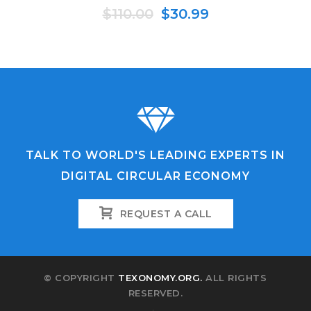
$
110.00
$
30.99
TALK TO WORLD'S LEADING EXPERTS IN
DIGITAL CIRCULAR ECONOMY
REQUEST A CALL
© COPYRIGHT
TEXONOMY.ORG.
ALL RIGHTS
RESERVED.