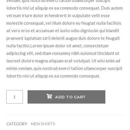
veniam, quis nostrud exerci tation ullamcorper suscipit
lobortis nisl ut aliquip ex ea commodo consequat. Duis autem
vel eum iriure dolor in hendrerit in vulputate velit esse
molestie consequat, vel illum dolore eu feugiat nulla facilisis
at vero eros et accumsan et iusto odio dignissim qui blandit
praesent luptatum zzril delenit augue duis dolore te feugait
nulla facilisi.Lorem ipsum dolor sit amet, consectetuer
adipiscing elit, sed diam nonummy nibh euismod tincidunt ut
laoreet dolore magna aliquam erat volutpat. Ut wisi enim ad
minim veniam, quis nostrud exerci tation ullamcorper suscipit
lobortis nisl ut aliquip ex ea commodo consequat.
Brand
ADD TO CART
New
Black
Jeans
quantity
MEN SHIRTS
CATEGORY: